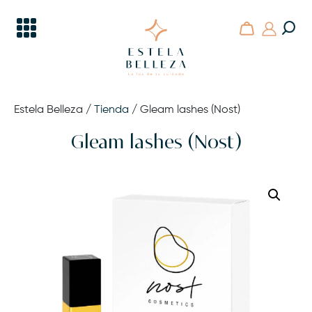
Skip
to
content
Estela Belleza
En Gijón la belleza y la estética tienen nombre propio
Estela Belleza
/
Tienda
/ Gleam lashes (Nost)
Gleam lashes (Nost)