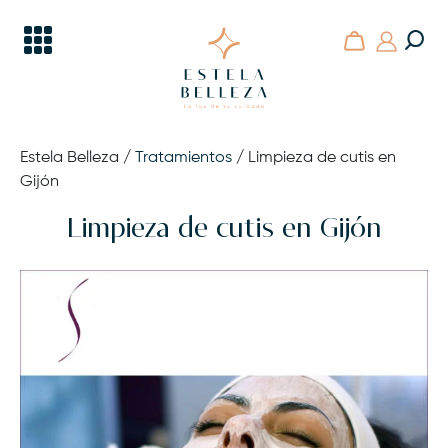
Skip
to
content
Estela Belleza
En Gijón la belleza y la estética tienen nombre propio
Estela Belleza
/
Tratamientos
/ Limpieza de cutis en
Gijón
Limpieza de cutis en Gijón