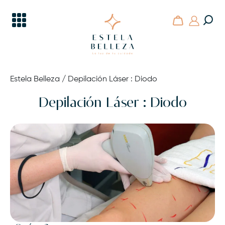
Skip
to
content
Estela Belleza
En Gijón la belleza y la estética tienen nombre propio
Estela Belleza
/ Depilación Láser : Diodo
Depilación Láser : Diodo